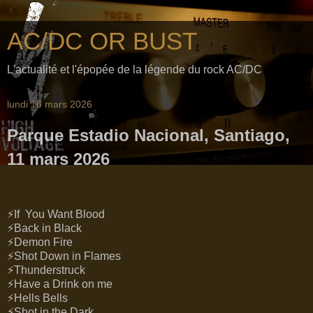
AC/DC OR BUST
L'actualité et l'épopée de la légende du rock AC/DC
lundi 16 mars 2026
Parque Estadio Nacional, Santiago,
11 mars 2026
⚡If You Want Blood
⚡Back in Black
⚡Demon Fire
⚡Shot Down in Flames
⚡Thunderstruck
⚡Have a Drink on me
⚡Hells Bells
⚡Shot in the Dark