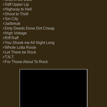
⚡Stiff Upper Lip
⚡Highway to Hell
⚡Shoot to Thrill
⚡Sin City
⚡
Jailbreak
⚡Dirty Deeds Done Dirt Cheap
⚡High Voltage
⚡Riff Raff
⚡You Shook me All Night Long
⚡Whole Lotta Rosie
⚡Let There be Rock
⚡T.N.T.
⚡F
or Those About To Rock