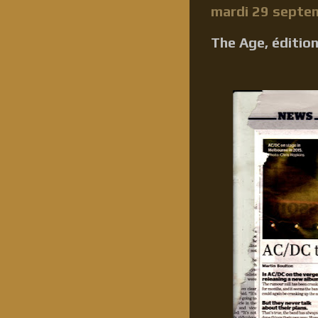
mardi 29 septe
The Age, éditio