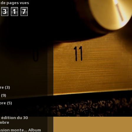
 de pages vues
3
1
7
re
(3)
e
(9)
bre
(5)
 édition du 30
mbre
ssion monte... Album