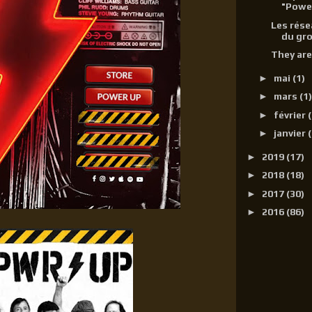
"Powe
Les rése
du gro
They are
►
mai
(1)
►
mars
(1)
►
février
(
►
janvier
(
►
2019
(17)
►
2018
(18)
►
2017
(30)
►
2016
(86)