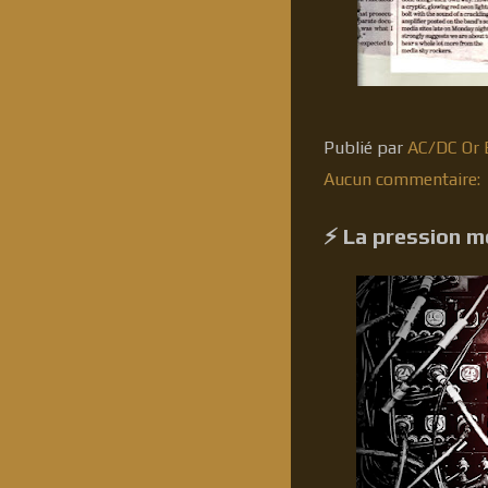
Publié par
AC/DC Or B
Aucun commentaire:
⚡ La pression m