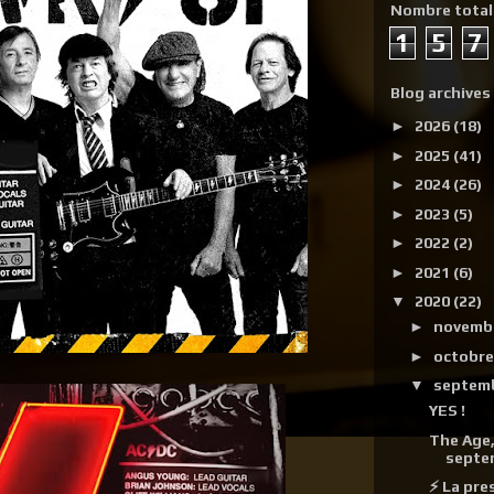
Nombre total
1
5
7
Blog archives
►
2026
(18)
►
2025
(41)
►
2024
(26)
►
2023
(5)
►
2022
(2)
►
2021
(6)
▼
2020
(22)
►
novemb
►
octobr
▼
septem
YES !
The Age,
septe
⚡ La pre