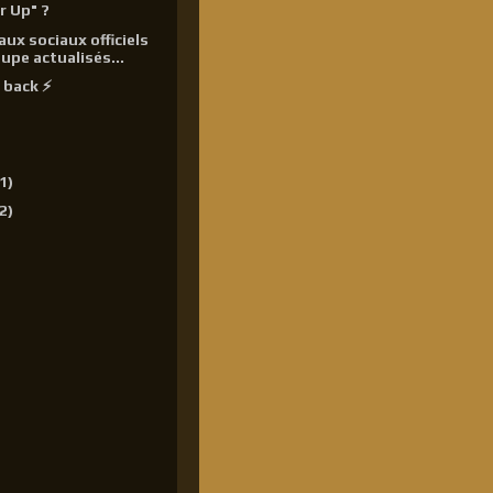
r Up" ?
aux sociaux officiels
upe actualisés...
 back ⚡
1)
2)