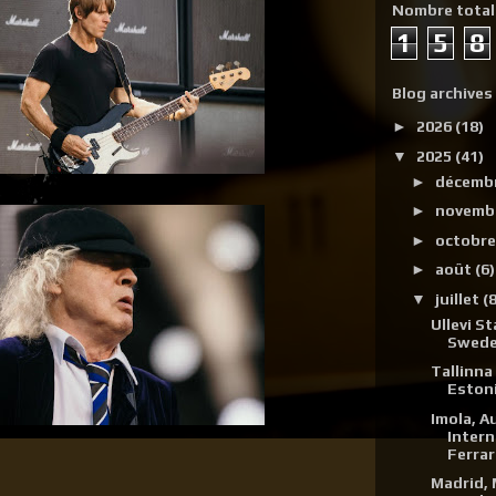
Nombre total
1
5
8
Blog archives
►
2026
(18)
▼
2025
(41)
►
décemb
►
novemb
►
octobr
►
août
(6)
▼
juillet
(8
Ullevi S
Sweden
Tallinna 
Estonia
Imola, 
Intern
Ferrari
Madrid,