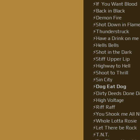
⚡If You Want Blood
⚡Back in Black
⚡Demon Fire
⚡Shot Down in Flam
⚡Thunderstruck
⚡Have a Drink on me
⚡Hells Bells
⚡Shot in the Dark
⚡Stiff Upper Lip
⚡Highway to Hell
⚡Shoot to Thrill
⚡Sin City
⚡
Dog Eat Dog
⚡Dirty Deeds Done D
⚡High Voltage
⚡Riff Raff
⚡You Shook me All N
⚡Whole Lotta Rosie
⚡Let There be Rock
⚡T.N.T.