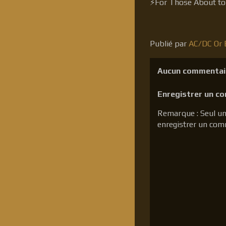
⚡For Those About
Publié par
AC/DC Or B
Aucun commentai
Enregistrer un c
Remarque : Seul un
enregistrer un com