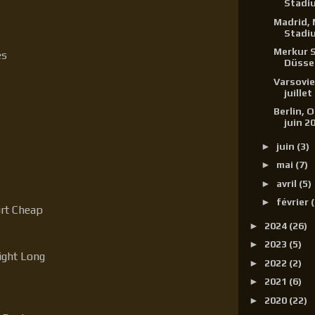
Stadiu
Madrid,
Stadiu
Merkur S
es
Düssel
Varsovie
juillet
Berlin, 
juin 2
►
juin
(3)
►
mai
(7)
►
avril
(5)
►
février
(
irt Cheap
►
2024
(26)
►
2023
(5)
ight Long
►
2022
(2)
►
2021
(6)
►
2020
(22)