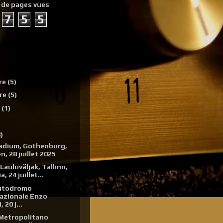
 de pages vues
7
5
5
re
(5)
re
(5)
e
(1)
)
tadium, Gothenburg,
, 28 juillet 2025
Lauluväljak, Tallinn,
, 24 juillet...
Autodromo
azionale Enzo
, 20 j...
 Metropolitano