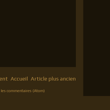
cent
Accueil
Article plus ancien
r les commentaires (Atom)