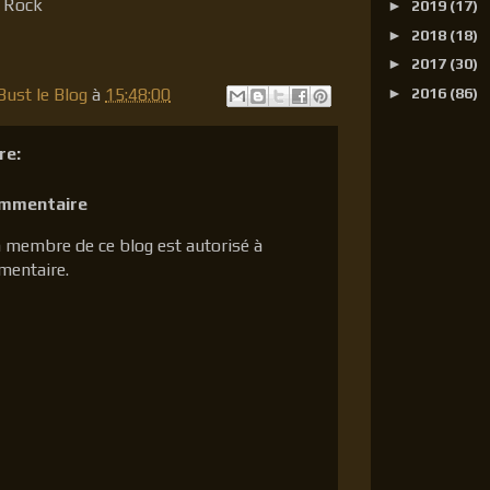
 to Rock
►
2019
(17)
►
2018
(18)
►
2017
(30)
ust le Blog
à
15:48:00
►
2016
(86)
re:
ommentaire
 membre de ce blog est autorisé à
mentaire.