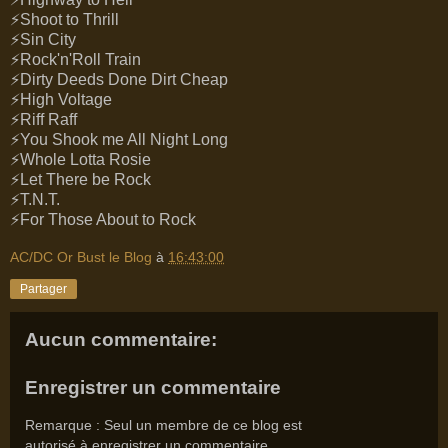
⚡Shoot to Thrill
⚡Sin City
⚡Rock'n'Roll Train
⚡Dirty Deeds Done Dirt Cheap
⚡High Voltage
⚡Riff Raff
⚡You Shook me All Night Long
⚡Whole Lotta Rosie
⚡Let There be Rock
⚡T.N.T.
⚡For Those About to Rock
AC/DC Or Bust le Blog
à
16:43:00
Partager
Aucun commentaire:
Enregistrer un commentaire
Remarque : Seul un membre de ce blog est
autorisé à enregistrer un commentaire.