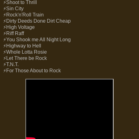
⚡Shoot to Thrill
⚡Sin City
⚡Rock'n'Roll Train
⚡Dirty Deeds Done Dirt Cheap
⚡High Voltage
⚡Riff Raff
⚡You Shook me All Night Long
⚡Highway to Hell
⚡Whole Lotta Rosie
⚡Let There be Rock
⚡T.N.T.
⚡For Those About to Rock