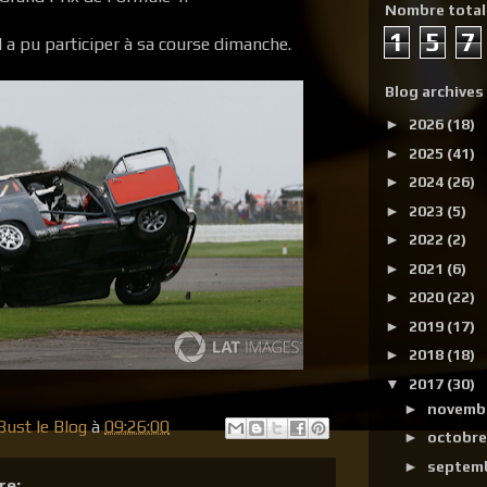
Nombre total
1
5
7
l a pu participer à sa course dimanche.
Blog archives
►
2026
(18)
►
2025
(41)
►
2024
(26)
►
2023
(5)
►
2022
(2)
►
2021
(6)
►
2020
(22)
►
2019
(17)
►
2018
(18)
▼
2017
(30)
►
novemb
ust le Blog
à
09:26:00
►
octobr
►
septem
re: