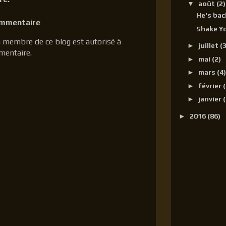
▼
août
(2)
He's bac
ommentaire
Shake Y
 membre de ce blog est autorisé à
►
juillet
(3
mentaire.
►
mai
(2)
►
mars
(4)
►
février
(
►
janvier
(
►
2016
(86)