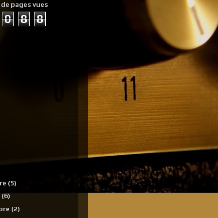
 de pages vues
0
8
8
re
(5)
e
(6)
bre
(2)