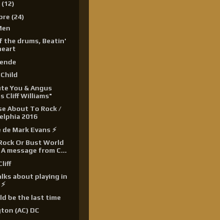
e
(12)
bre
(24)
Men
 the drums, Beatin'
heart
gende
Child
ute You & Angus
s Cliff Williams"
e About To Rock /
elphia 2016
 de Mark Evans ⚡
Rock Or Bust World
 A message from C...
liff
lks about playing in
⚡️
ld be the last time
ton (AC) DC