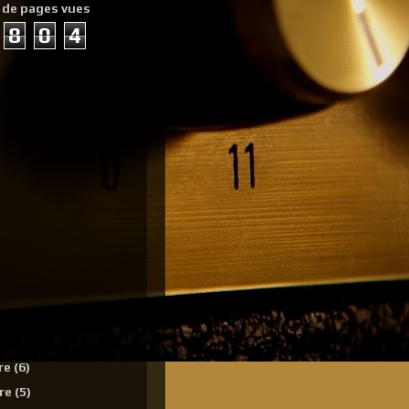
 de pages vues
8
0
4
re
(6)
re
(5)