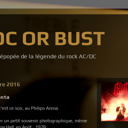
DC OR BUST
l'épopée de la légende du rock AC/DC
bre 2016
anta
'est ce soir, au Philips Arena.
er un petit souvenir photographique, même
y Hall, en Août... 1978.