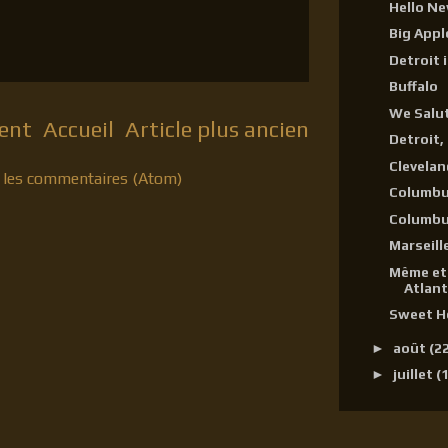
Hello Ne
Big Appl
Detroit 
Buffalo
We Salut
cent
Accueil
Article plus ancien
Detroit,
Clevelan
r les commentaires (Atom)
Columbus
Columb
Marseill
Même et 
Atlant
Sweet H
►
août
(2
►
juillet
(