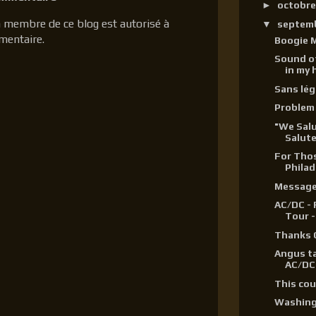
►
octobr
 membre de ce blog est autorisé à
▼
septem
mentaire.
Boogie 
Sound of
in my 
Sans lé
Problem 
"We Sal
Salute
For Thos
Philad
Message
AC/DC - 
Tour -
Thanks C
Angus ta
AC/DC 
This cou
Washing