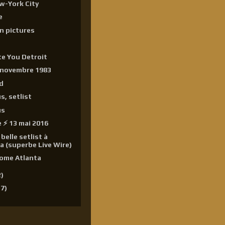
w-York City
e
in pictures
e You Detroit
 novembre 1983
d
, setlist
us
e ⚡ 13 mai 2016
belle setlist à
a (superbe Live Wire)
ome Atlanta
2)
17)